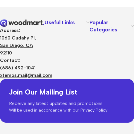
Useful Links
Popular
Categories
Address:
1060 Cudahy Pl,
San Diego, CA
92110
Contact:
(686) 492-1041
xtemos.mail@mail.com
Join Our Mailing List
Receive any latest updates and promotions.
Will be used in accordance with our
Privacy Policy