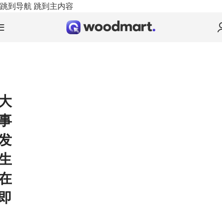
跳到导航
跳到主内容
大
事
发
生
在
即