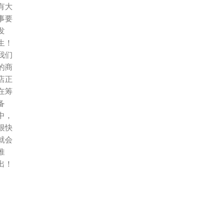
有大
事要
发
生！
我们
的商
店正
在筹
备
中，
很快
就会
推
出！