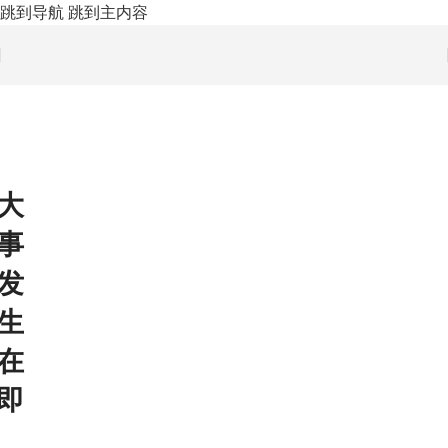
跳到导航
跳到主内容
大
事
发
生
在
即