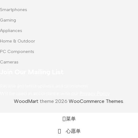
Smartphones
Gaming
Appliances
Home & Outdoor
PC Components
Cameras
Join Our Mailing List
Receive any latest updates and promotions.
Will be used in accordance with our
Privacy Policy
WoodMart
theme 2026
WooCommerce Themes
.
菜单
心愿单