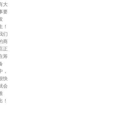
有大
事要
发
生！
我们
的商
店正
在筹
备
中，
很快
就会
推
出！