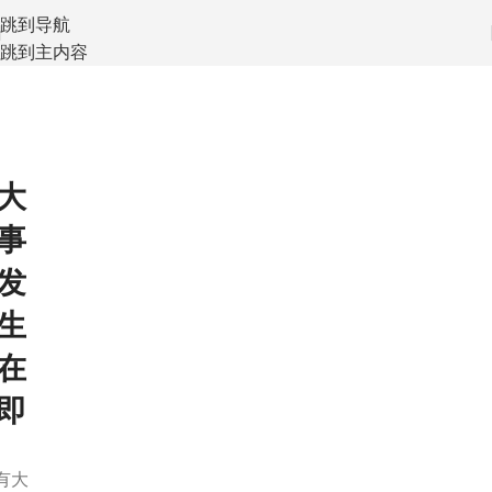
跳到导航
跳到主内容
大
事
发
生
在
即
有大