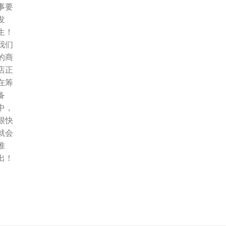
事要
发
生！
我们
的商
店正
在筹
备
中，
很快
就会
推
出！