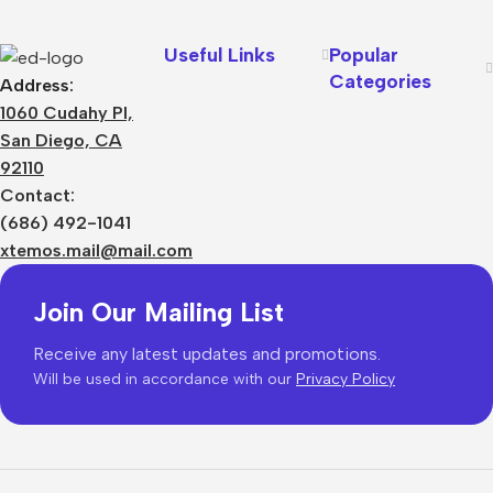
Useful Links
Popular
Categories
Address:
1060 Cudahy Pl,
San Diego, CA
92110
Contact:
(686) 492-1041
xtemos.mail@mail.com
Join Our Mailing List
Receive any latest updates and promotions.
Will be used in accordance with our
Privacy Policy