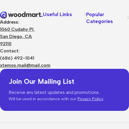
Useful Links
Popular
Categories
Address:
1060 Cudahy Pl,
San Diego, CA
92110
Contact:
(686) 492-1041
xtemos.mail@mail.com
Join Our Mailing List
Receive any latest updates and promotions.
Will be used in accordance with our
Privacy Policy