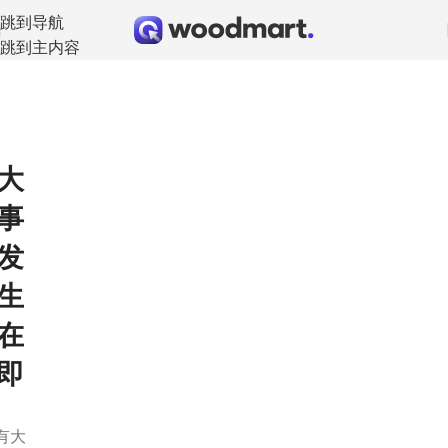
跳到导航
跳到主内容
大
事
发
生
在
即
有大