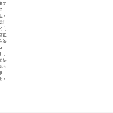
事要
发
生！
我们
的商
店正
在筹
备
中，
很快
就会
推
出！